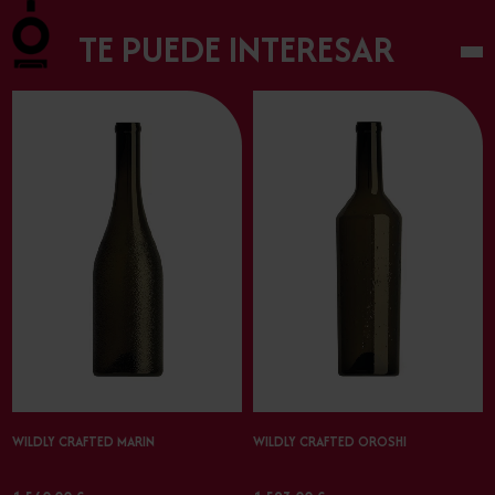
TE PUEDE INTERESAR
WILDLY CRAFTED MARIN
WILDLY CRAFTED OROSHI